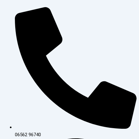
Zum
Inhalt
springen
06562 96740