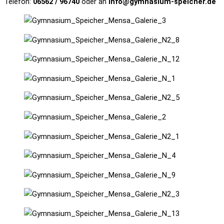
Telefon:
06562 / 96740
oder an
info@gymnasium-speicher.de